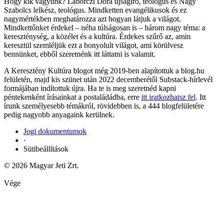
Hogy kik vagyunk? Laborczi Dóra újságíró, teológus és Nagy
Szabolcs lelkész, teológus. Mindketten evangélikusok és ez
nagymértékben meghatározza azt hogyan látjuk a világot.
Mindkettőnket érdekel – néha túlságosan is – három nagy téma: a
kereszténység, a közélet és a kultúra. Érdekes szűrő az, amin
keresztül szemléljük ezt a bonyolult világot, ami körülvesz
bennünket, ebből szeretnénk itt láttatni is valamit.
A Keresztény Kultúra blogot még 2019-ben alapítottuk a blog.hu
felületén, majd kis szünet után 2022 decemberétől Substack-hírlevél
formájában indítottuk újra. Ha te is meg szeretnéd kapni
péntekenként írásainkat a postaládádba, erre
itt iratkozhatsz fel
. Itt
írunk személyesebb témákról, rövidebben is, a 444 blogfelületére
pedig nagyobb anyagaink kerülnek.
Jogi dokumentumok
·
Sütibeállítások
© 2026 Magyar Jeti Zrt.
Vége