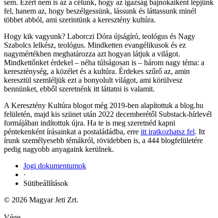
sem. Ezért nem is az a célunk, hogy az igazság bajnokaiként lépjünk
fel, hanem az, hogy beszélgessünk, lássunk és láttassunk minél
többet abból, ami szerintünk a keresztény kultúra.
Hogy kik vagyunk? Laborczi Dóra újságíró, teológus és Nagy
Szabolcs lelkész, teológus. Mindketten evangélikusok és ez
nagymértékben meghatározza azt hogyan látjuk a világot.
Mindkettőnket érdekel – néha túlságosan is – három nagy téma: a
kereszténység, a közélet és a kultúra. Érdekes szűrő az, amin
keresztül szemléljük ezt a bonyolult világot, ami körülvesz
bennünket, ebből szeretnénk itt láttatni is valamit.
A Keresztény Kultúra blogot még 2019-ben alapítottuk a blog.hu
felületén, majd kis szünet után 2022 decemberétől Substack-hírlevél
formájában indítottuk újra. Ha te is meg szeretnéd kapni
péntekenként írásainkat a postaládádba, erre
itt iratkozhatsz fel
. Itt
írunk személyesebb témákról, rövidebben is, a 444 blogfelületére
pedig nagyobb anyagaink kerülnek.
Jogi dokumentumok
·
Sütibeállítások
© 2026 Magyar Jeti Zrt.
Vége